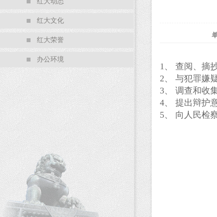
红大动态
红大文化
红大荣誉
办公环境
1
、
查阅、摘
2
、
与犯罪嫌
3
、
调查和收
4
、
提出辩护
5
、
向人民检