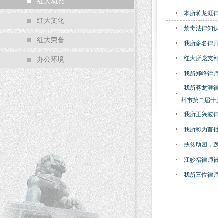
红大动态
本所蒋龙涯律
红大文化
禁毒法律知
红大荣誉
我所多名律
红大所党支部
办公环境
我所郑峰律
我所蒋龙涯律
州市第二届十
我所王兴波
我所称为首批
扶贫助困，
江妙福律师
我所三位律