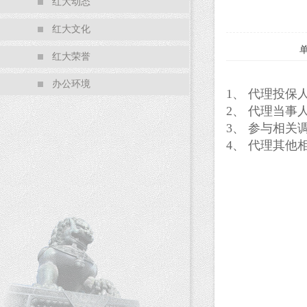
红大动态
红大文化
红大荣誉
办公环境
1
、
代理投保
2
、
代理当事
3
、
参与相关
4
、
代理其他