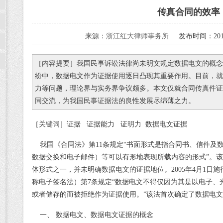
传真合同的效率
来源：
浙江红大律师事务所
发布时间：2014
［内容提要］我国民事诉讼
法律
尚未明文规定数据电文的概念
纷中，数据电文作为证据使用逐日凸现其重要作用。目前，就
力等问题，理论界与实务界争议颇多。本文仅就合同传真件证
同交流，为我国民事证据法的良性
发展
尽绵薄之力。
［关键词］证据
证据能力
证明力
数据电文证据
我国《合同法》第
11
条规定
“
书面形式是指合同书、信件及
数据交换和电子邮件）等可以有形地表现所载内容的形式
”
。该
体形式之一，并未明确数据电文的证据地位。
2005
年
4
月
1
日施
称电子签名法）第
7
条规定
“
数据电文不得仅因为其是以电子、
或者储存的而被拒绝作为证据使用。
”
该法首次确定了数据电文
一、 数据电文、数据电文证据的概念