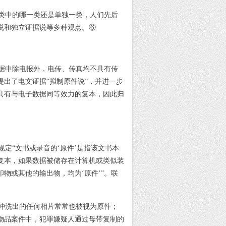
类中的哪一类还是单独一类，人们先后
说和独立证据说等多种观点。
⑥
据中除电报外，电传、传真均不具有传
提出了电文证据
“
拟制原件说
”
，并进一步
具有与电子数据同等效力的复本，因此归
规定
“
文书或录音的
‘
原件
’
是指该文书本
复本，如果数据被储存在计算机或类似装
印物或其他的输出物，均为
‘
原件
’”
。联
冲洗出的任何相片常常也被视为原件；
物品案件中，犯罪嫌疑人通过母带复制的