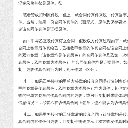
淫秽录像带都是原件。
⑨
笔者赞成拟制原件说，但是，就合同传真件来说，传真当事
件。当然，如果一份合同传真件的书面形式、原件及保存要求
定该合同传真件是证据原件。
如：甲与乙互发传真订立合同，假设双方传真过程如下：就
合同上签章后传真给乙，乙接收甲签章的传真合同在该合同上
的双方签章（该签章均是传真颜色）的合同传真件及乙第一次
真颜色，乙的签章为本颜色） 的合同传真件均是证据原件。
制、更改传真合同行为时，则应作如下区分：
其一，如果乙将接收的甲单方签章的传真合同另行复制多份
甲的签章是传真颜色，乙的签章为本颜色）均为原件，其他文
收的甲单方签章的传真合同内容更改，或另行复制时未能体现
信息情况下，尽管乙在该传真合同上签章，也不能认为该传真
其二，如果甲将接收的乙签章后的传真合同（该签章均是传
真合同内容作任何更改，且复制件明确显示了双方收发传真时