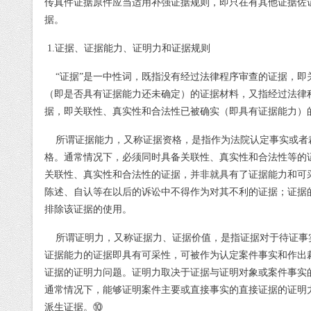
传真件证据原件应当适用补强证据规则，即只在有其他证据佐
据。
1.
证据、证据能力、证明力和证据规则
“
证据
”
是一中性词，既指没有经过
法律
程序审查的证据，即
（即是否具有证据能力还未确定）的证据材料，又指经过法律
据，即关联性、真实性和合法性已被确实（即具有证据能力）
所谓证据能力，又称证据资格，是指作为法院认定事实或者
格。通常情况下，必须同时具备关联性、真实性和合法性等的
关联性、真实性和合法性的证据，并非就具有了证据能力和可
陈述、自认等在以后的诉讼中不得作为对其不利的证据；证据
排除该证据的使用。
所谓证明力，又称证据力、证据价值，是指证据对于待证事
证据能力的证据即具有可采性，可被作为认定案件事实和作出
证据的证明力问题。证明力取决于证据与证明对象或案件事实
通常情况下，能够证明案件主要或直接事实的直接证据的证明
派生证据。
⑩