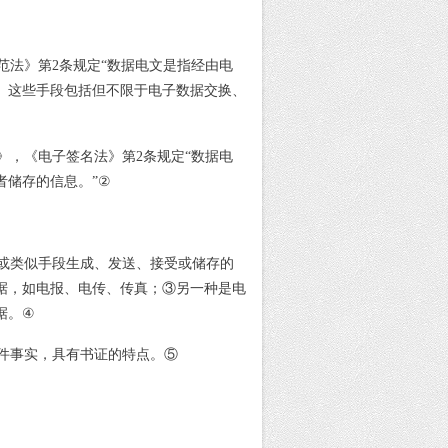
范法》第
2
条规定
“
数据电文是指经由电
。这些手段包括但不限于电子数据交换、
》，《电子签名法》第
2
条规定
“
数据电
者储存的信息。
”
②
或类似手段生成、发送、接受或储存的
据，如电报、电传、传真；
③
另一种是电
据。
④
件事实，具有书证的特点。
⑤