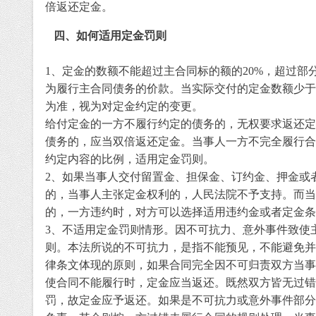
倍返还定金。
四、
如何适用定金罚则
1
、
定金的数额不能超过主合同标的额的
20%
，超过部
为履行主合同债务的价款。当实际交付的定金数额少于
为准，视为对定金约定的变更。
给付定金的一方不履行约定的债务的，无权要求返还定
债务的，应当双倍返还定金。当事人一方不完全履行合
约定内容的比例，适用定金罚则。
2
、
如果当事人交付留置金、担保金、订约金、押金或
的，当事人主张定金权利的，人民法院不予支持。而当
的，一方违约时，对方可以选择适用违约金或者定金条
3
、
不适用定金罚则情形。因不可抗力、意外事件致使
则。本法所说的不可抗力，是指不能预见，不能避免并
律条文体现的原则，如果合同完全因不可归责双方当事
使合同不能履行时，定金应当返还。既然双方皆无过错
罚，故定金应予返还。如果是不可抗力或意外事件部分