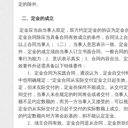
定的除外。
二、定金的成立
定金应当由当事人双定，双方约定定金的协议为定金
定金合同除应当具备合同有效成立的
条件
，合同法上合
以上合同当事人；（二）、当事人意思表示一致。定金
外，定金的成立须由当事人订立书面合同。一般合同的
事行为能力；
2
、意识表示真实；
3
、合同内容合法。定
效要件外还需具备以下特殊要件：
1
、
定金合同为实践合同，通说认为，定金自
交付
中也明确规定：
“
定金合同从实际交付定金之日起生效
定，但未实际交付的，定金担保尚不能成立。从交付定
间
交付
，当事人未在规定的时间将会或者交付，当事人
额不足约定数额的，而另一方当事人又接受的，可以视
定金仍从实际交付之日起于交付的实际数额上成立。但
的约定数额向对方将会款基的，则不能认定定金。
2
、
须主合同有效。定金合同是从合同，定金所担