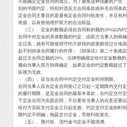
不能确定定金合同的成立。为了避免这种现象的产生，
别的书面约定，特别对违反主合同条款或补充合同条款
定金合同主要目的是避免定金合同纠纷发生，并且有利
依据，以有效地维护双方的合法权益。
（三）、定金的数额必须在合同标的额的
20%
以内约
合同中对定金的具体数额的约定，由双方当事人协商确
定过高，就有可能使得守约方获得的损害赔偿过分地高
起不到担保合同履行的作用；《担保法》第二十条规定
超过主合同总额的
20%
。法律明确规定给付定金数额的
额由当事人双方协商确定，如果定金的约定数额超过了
应视为无效。
（四）、应当在合同中约定交付定金时间期限。
合同当事人应在定金合同签订之日起一定期限内交付定
的履行期限，是定金合同的最基本条款，在约定交付定
于定金合同为实践合同，不仅要有当事人的合意还要以
给付方实际支付定金之日起生效。约定交付定金的时间
限约定不明确，拖延交付定金，导致纠纷发生。
（五）、预付款、违约金与定金不能混淆。