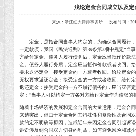
浅论定金合同成立以及定
来源：
浙江红大律师事务所
发布时间：2014
定金，是指合同当事人约定的，为确保合同履行，
一定款项，我国《民法通则》第
89
条第
3
项中规定
“
当事
方给付定金。债务人履行债务后，定金应当抵作价款法
金。债务人履行务后，定金应当抵作价款或者收回。给
要求返还定金；接受定金的一方或者收回。给坟定金的
无权要求返还定金；接受定金的一方或者收回。给付定
返还定金；接受定金的一方不履行债务的，应当双否定
定：
“
当事人可以约定一方各对方给付定金作为债权的
随着市场经济的发展和定金合同的大量运用，定金合同
来越突出，但由于定金合同其特殊性和复杂性及合同双
款约定不明确等原因，造成近年来因定金合同引起诉讼
诉讼涉及到合同双方切身的利益，如何避免风险和减少