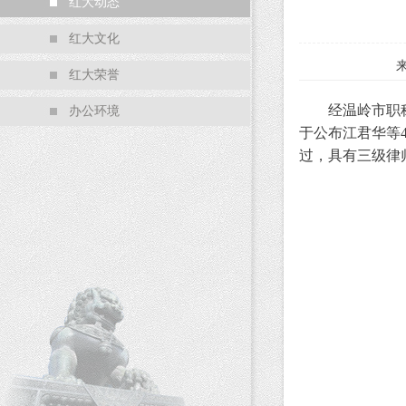
红大动态
红大文化
红大荣誉
经温岭市职称改革
办公环境
于公布江君华等
过，具有三级律