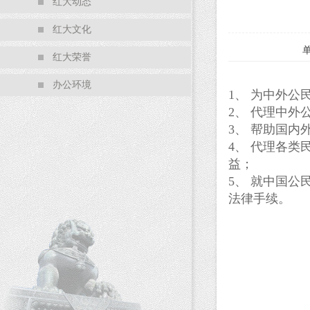
红大动态
红大文化
红大荣誉
办公环境
1
、
为中外公
2
、
代理中外
3
、
帮助国内
4
、
代理各类
益；
5
、
就中国公
法律手续。