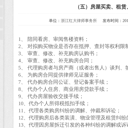
（五）房屋买卖、租赁
单位：
浙江红大律师事务所
发布时间：2014
1
、
陪同看房、审阅售楼资料；
2
、
对拟购买物业是否存在抵押、查封等权利限
3
、
审查、修改、补充购房认购书；
4
、
审查、修改、补充购房合同；
5
、
代理购房者与房产商（或者出售人）谈判、
6
、
为购房合同提供律师见证服务；
7
、
代办购房合同公证、登记备案手续；
8
、
代办个人住房、商业用房贷款手续；
9
、
代办房屋验收交接手续；
10
、代办个人所得税抵扣手续；
11
、代理各类购房纠纷的调解、仲裁和诉讼；
12
、代理购房后各类装潢、物业管理及租赁纠纷
13
、代理因房屋拆迁引发的各种纠纷的调解或诉