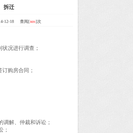
、拆迁
-12-18 查阅[
]次
3691
制状况进行调查；
签订购房合同；
的调解、仲裁和诉讼；
讼；