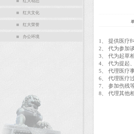
红大动态
红大文化
红大荣誉
办公环境
1
、
提供医疗
2
、
代为参加
3
、
代为起草
4
、
代为提起
5
、
代理医疗
6
、
代理医疗
7
、
参加伤残
8
、
代理其他