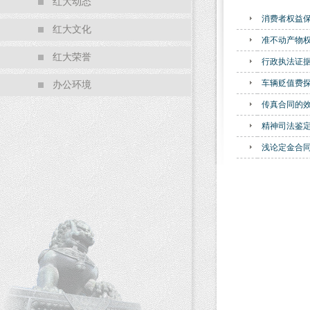
红大动态
消费者权益
红大文化
准不动产物
红大荣誉
行政执法证
车辆贬值费
办公环境
传真合同的
精神司法鉴
浅论定金合