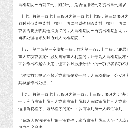
民检察院应当就主刑、附加刑、是否适用缓刑等提出量刑建议
十七、将第一百七十三条改为第一百七十七条，第三款修改
同时对侦查中查封、扣押、冻结的财物解除查封、扣押、冻结
或者需要没收其违法所得的，人民检察院应当提出检察意见，
当将处理结果及时通知人民检察院。”
十八、第二编第三章增加一条，作为第一百八十二条：“犯罪
重大立功或者案件涉及国家重大利益的，经最高人民检察院核
可以作出不起诉决定，也可以对涉嫌数罪中的一项或者多项不
“根据前款规定不起诉或者撤销案件的，人民检察院、公安机
其孳息作出处理。”
十九、将第一百七十八条改为第一百八十三条，修改为：
“
件，应当由审判员三人或者由审判员和人民陪审员共三人或者
适用简易程序、速裁程序的案件可以由审判员一人独任审判。
“高级人民法院审判第一审案件，应当由审判员三人至七人或
组成合议庭进行。